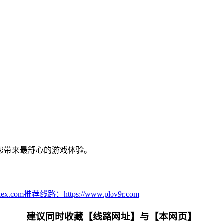
您带来最舒心的游戏体验。
kex.com
推荐线路：
https://www.plov9r.com
建议同时收藏【线路网址】与【本网页】