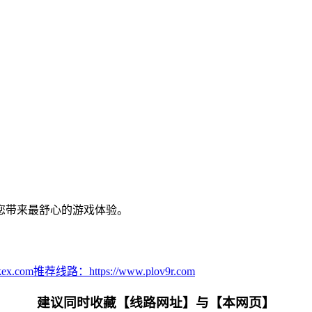
您带来最舒心的游戏体验。
kex.com
推荐线路：
https://www.plov9r.com
建议同时收藏【线路网址】与【本网页】