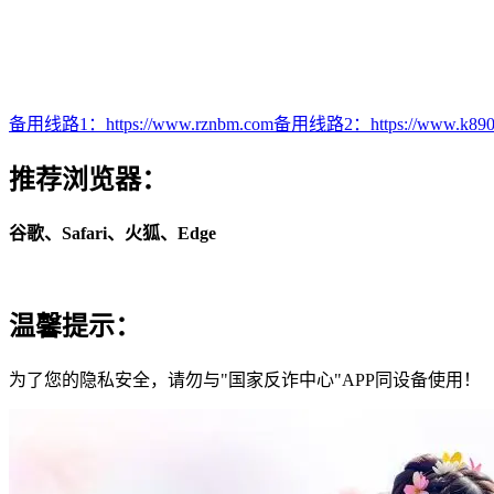
备用线路
1
：
https://www.rznbm.com
备用线路
2
：
https://www.k89
推荐浏览器：
谷歌、Safari、火狐、Edge
温馨提示：
为了您的隐私安全，请勿与"国家反诈中心"APP同设备使用！