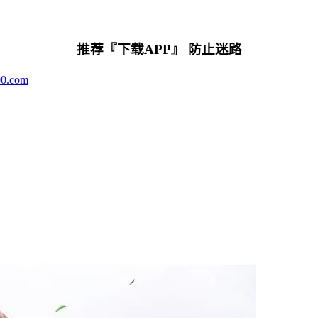
推荐『下载APP』 防止迷路
00.com