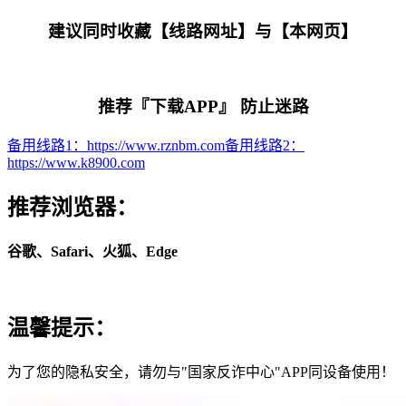
建议同时收藏【线路网址】与【本网页】
推荐『下载APP』 防止迷路
备用线路
1
：
https://www.rznbm.com
备用线路
2
：
https://www.k8900.com
推荐浏览器：
谷歌、Safari、火狐、Edge
温馨提示：
为了您的隐私安全，请勿与"国家反诈中心"APP同设备使用！