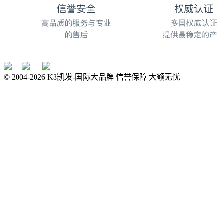
© 2004-
2026
K8凯发-国际大品牌 信誉保障 大额无忧