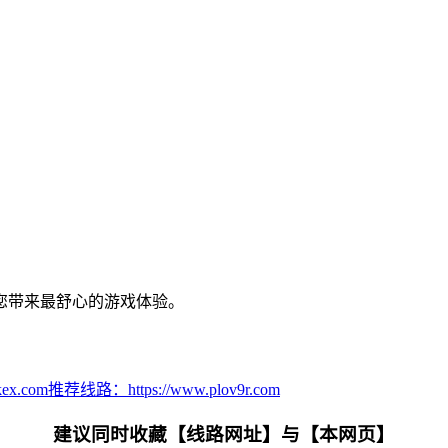
您带来最舒心的游戏体验。
kex.com
推荐线路：
https://www.plov9r.com
建议同时收藏【线路网址】与【本网页】