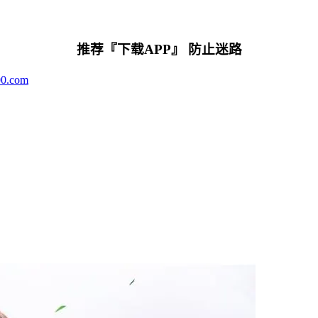
推荐『下载APP』 防止迷路
00.com