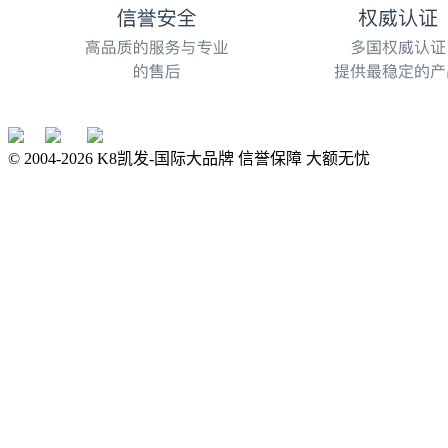
© 2004-
2026
K8凯发-国际大品牌 信誉保障 大额无忧