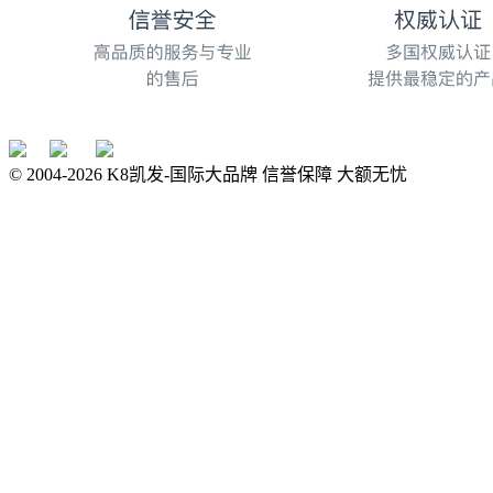
© 2004-
2026
K8凯发-国际大品牌 信誉保障 大额无忧