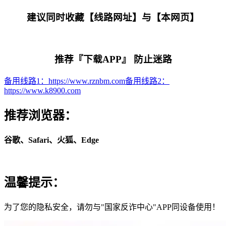
建议同时收藏【线路网址】与【本网页】
推荐『下载APP』 防止迷路
备用线路
1
：
https://www.rznbm.com
备用线路
2
：
https://www.k8900.com
推荐浏览器：
谷歌、Safari、火狐、Edge
温馨提示：
为了您的隐私安全，请勿与"国家反诈中心"APP同设备使用！