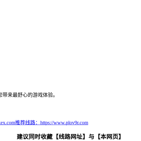
您带来最舒心的游戏体验。
kex.com
推荐线路：
https://www.plov9r.com
建议同时收藏【线路网址】与【本网页】